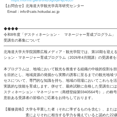
https://forms.gle/sr8NzGg8qeNjDvB37
【お問合せ】北海道大学観光学高等研究センター
Email：info＠cats.hokudai.ac.jp
◆◆◆◆━━━━━━━━━━━━━━━━━━━━━━━━━━━
令和8年度「デスティネーション・ マネージャー育成プログラム」
受講生の募集について
━━━━━━━━━━━━━━━━━━━━━━━━━━━━━━━
北海道大学大学院国際広報メディア・観光学院では、第10期を迎え
ション・マネージャー育成プログラム（2026年4月開講）の受講者
本プログラムは、地域において観光を推進する組織の中核的役割を担
を目的とし、地域資源の発掘から実際の誘客に至るまでの観光地域づ
セスについて、専門的な知識を持ち、地域の現場においてこれらを活
実践的な技能を育成します。併せて、最終試験に合格した受講生には
スティネーション・マネージャー（商標登録第5940564号）」の称
意欲ある受講者の皆様のご応募をお待ちしております。
【履修資格】大学を卒業した者（それに準ずるものを含む）、または
査によりそれに相当する学力を備えていると認めた22歳