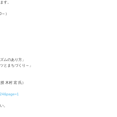
ます。
30～）
ズムのあり方」
ツとまちづくり～」
 木村 宏 氏）
3324&page=1
い。