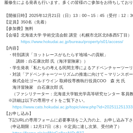
履修生による発表も行います。多くの皆様のご参加をお待ちしており
【開催日時】2025年12月21日（日）13：00～15：45（受付：12：
【定員】350名（先着）
【参加費】無料
【会場】北海道大学 学術交流会館 講堂（札幌市北区北8条西5丁目）
https://www.hokudai.ac.jp/bureau/property/s01/access/
【内容】
・特別講演「ヨットレースがもたらす地域への貢献」
講師：白石康次郎 氏（海洋冒険家））
・学生発表「私たちの考える民間主導によるアドベンチャーツーリ
・対談「アドベンチャーツーリズムの推進に向けて～マリンスポー
株式会社ゴールドウイン 取締役専務執行役員COO 森 光 氏
海洋冒険家 白石康次郎 氏
（ファシリテーター：北海道大学観光学高等研究センター 客員教授
※詳細は以下の専用サイトをご覧下さい。
https://www.cats.hokudai.ac.jp/topic/view.php?id=2025112513
【お申し込み】
下記URLの専用フォームに必要事項をご入力の上、お申し込み下さ
（申込期限：12月17日（水）※定員に達し次第、受付終了）