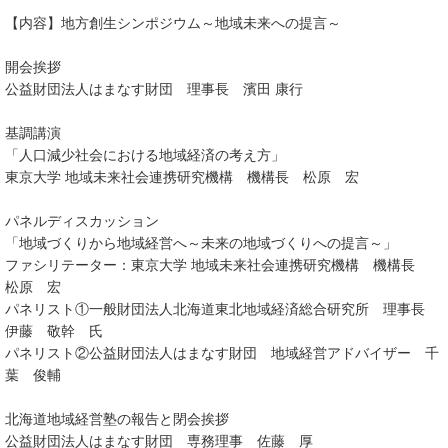
【内容】地方創生シンポジウム～地域未来への提言～
開会挨拶
公益財団法人はまなす財団 理事長 濱田 康行
基調講演
「人口減少社会における地域経済の考え方」
東京大学 地域未来社会連携研究機構 機構長 松原 宏
パネルディスカッション
「地域づくりから地域経営へ～未来の地域づくりへの提言～」
ファシリテーター：東京大学 地域未来社会連携研究機構 機構長
松原 宏
パネリスト①一般財団法人北海道東北地域経済総合研究所 理事長
伊藤 敬幹 氏
パネリスト②公益財団法人はまなす財団 地域経営アドバイザー 千
葉 俊輔
北海道地域経営塾の報告と閉会挨拶
公益財団法人はまなす財団 専務理事 佐藤 厚